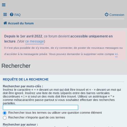
FAQ
Connexion
Accueil du forum
Depuis le 1er avril 2022
, ce forum devient
accessible uniquement en
lecture
. (Voir
ce message
)
Il n'est plus possible de s'y inscrire, de s'y connecter, de poster de nouveaux messages ou
d'accéder à la messagerie privée. Vous pouvez demander à supprimer votre compte
ici
.
Rechercher
REQUÊTE DE LA RECHERCHE
Rechercher par mots-clés :
Insérez le caractère « + » devant un mot qui doit être trouvé et « - » devant un mot qui
doit être ignoré. Insérez une liste de mots séparés entre des barres verticales
discontinues « | » si seul un des mots doit être trouvé. Utilisez un astérisque « * »
comme métacaractère passe-partout si vous souhaitez effectuer des recherches
partielles.
Rechercher tous les termes ou utiliser une question comme élément
Rechercher n’importe quel de ces termes
Rechercher par auteur :