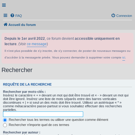
FAQ
Connexion
Accueil du forum
Depuis le 1er avril 2022
, ce forum devient
accessible uniquement en
lecture
. (Voir
ce message
)
Il n'est plus possible de s'y inscrire, de s'y connecter, de poster de nouveaux messages ou
d'accéder à la messagerie privée. Vous pouvez demander à supprimer votre compte
ici
.
Rechercher
REQUÊTE DE LA RECHERCHE
Rechercher par mots-clés :
Insérez le caractère « + » devant un mot qui doit être trouvé et « - » devant un mot qui
doit être ignoré. Insérez une liste de mots séparés entre des barres verticales
discontinues « | » si seul un des mots doit être trouvé. Utilisez un astérisque « * »
comme métacaractère passe-partout si vous souhaitez effectuer des recherches
partielles.
Rechercher tous les termes ou utiliser une question comme élément
Rechercher n’importe quel de ces termes
Rechercher par auteur :