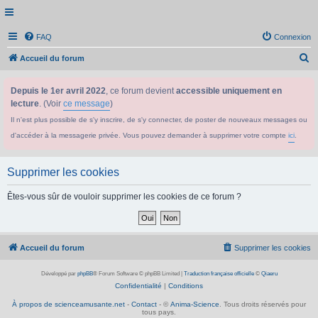
FAQ
Connexion
R
Accueil du forum
e
Depuis le 1er avril 2022
, ce forum devient
accessible uniquement en
c
lecture
. (Voir
ce message
)
h
Il n'est plus possible de s'y inscrire, de s'y connecter, de poster de nouveaux messages ou
e
d'accéder à la messagerie privée. Vous pouvez demander à supprimer votre compte
ici
.
r
c
Supprimer les cookies
h
e
Êtes-vous sûr de vouloir supprimer les cookies de ce forum ?
r
Accueil du forum
Supprimer les cookies
Développé par
phpBB
® Forum Software © phpBB Limited
|
Traduction française officielle
©
Qiaeru
Confidentialité
|
Conditions
À propos de scienceamusante.net
-
Contact
- ©
Anima-Science
. Tous droits réservés pour
tous pays.