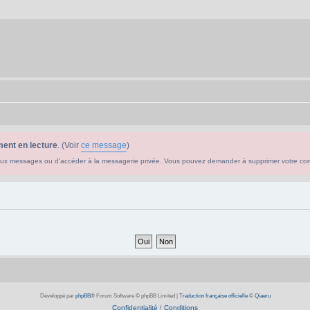
ent en lecture
. (Voir
ce message
)
ouveaux messages ou d'accéder à la messagerie privée. Vous pouvez demander à supprimer votre c
Développé par
phpBB
® Forum Software © phpBB Limited
|
Traduction française officielle
©
Qiaeru
Confidentialité
|
Conditions