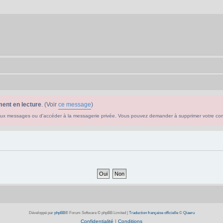
ent en lecture
. (Voir
ce message
)
ouveaux messages ou d'accéder à la messagerie privée. Vous pouvez demander à supprimer votre c
Développé par
phpBB
® Forum Software © phpBB Limited
|
Traduction française officielle
©
Qiaeru
Confidentialité
|
Conditions