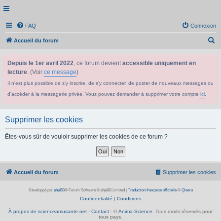
FAQ
Connexion
R
Accueil du forum
e
Depuis le 1er avril 2022
, ce forum devient
accessible uniquement en
c
lecture
. (Voir
ce message
)
h
Il n'est plus possible de s'y inscrire, de s'y connecter, de poster de nouveaux messages ou
e
d'accéder à la messagerie privée. Vous pouvez demander à supprimer votre compte
ici
.
r
c
Supprimer les cookies
h
e
Êtes-vous sûr de vouloir supprimer les cookies de ce forum ?
r
Accueil du forum
Supprimer les cookies
Développé par
phpBB
® Forum Software © phpBB Limited
|
Traduction française officielle
©
Qiaeru
Confidentialité
|
Conditions
À propos de scienceamusante.net
-
Contact
- ©
Anima-Science
. Tous droits réservés pour
tous pays.