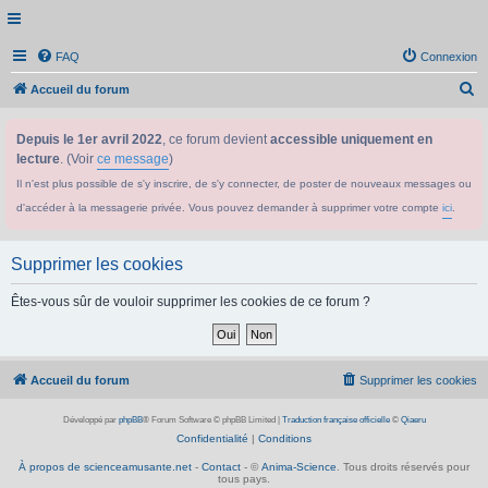
FAQ
Connexion
R
Accueil du forum
e
Depuis le 1er avril 2022
, ce forum devient
accessible uniquement en
c
lecture
. (Voir
ce message
)
h
Il n'est plus possible de s'y inscrire, de s'y connecter, de poster de nouveaux messages ou
e
d'accéder à la messagerie privée. Vous pouvez demander à supprimer votre compte
ici
.
r
c
Supprimer les cookies
h
e
Êtes-vous sûr de vouloir supprimer les cookies de ce forum ?
r
Accueil du forum
Supprimer les cookies
Développé par
phpBB
® Forum Software © phpBB Limited
|
Traduction française officielle
©
Qiaeru
Confidentialité
|
Conditions
À propos de scienceamusante.net
-
Contact
- ©
Anima-Science
. Tous droits réservés pour
tous pays.