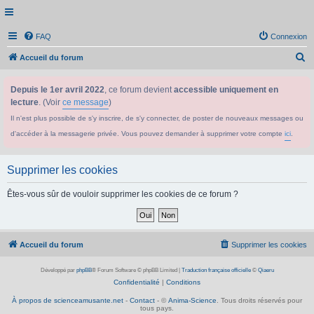
FAQ
Connexion
R
Accueil du forum
e
Depuis le 1er avril 2022
, ce forum devient
accessible uniquement en
c
lecture
. (Voir
ce message
)
h
Il n'est plus possible de s'y inscrire, de s'y connecter, de poster de nouveaux messages ou
e
d'accéder à la messagerie privée. Vous pouvez demander à supprimer votre compte
ici
.
r
c
Supprimer les cookies
h
e
Êtes-vous sûr de vouloir supprimer les cookies de ce forum ?
r
Accueil du forum
Supprimer les cookies
Développé par
phpBB
® Forum Software © phpBB Limited
|
Traduction française officielle
©
Qiaeru
Confidentialité
|
Conditions
À propos de scienceamusante.net
-
Contact
- ©
Anima-Science
. Tous droits réservés pour
tous pays.