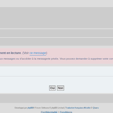
ent en lecture
. (Voir
ce message
)
ouveaux messages ou d'accéder à la messagerie privée. Vous pouvez demander à supprimer votre c
Développé par
phpBB
® Forum Software © phpBB Limited
|
Traduction française officielle
©
Qiaeru
Confidentialité
|
Conditions