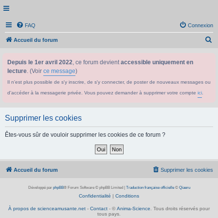
FAQ
Connexion
R
Accueil du forum
e
Depuis le 1er avril 2022
, ce forum devient
accessible uniquement en
c
lecture
. (Voir
ce message
)
h
Il n'est plus possible de s'y inscrire, de s'y connecter, de poster de nouveaux messages ou
e
d'accéder à la messagerie privée. Vous pouvez demander à supprimer votre compte
ici
.
r
c
Supprimer les cookies
h
e
Êtes-vous sûr de vouloir supprimer les cookies de ce forum ?
r
Accueil du forum
Supprimer les cookies
Développé par
phpBB
® Forum Software © phpBB Limited
|
Traduction française officielle
©
Qiaeru
Confidentialité
|
Conditions
À propos de scienceamusante.net
-
Contact
- ©
Anima-Science
. Tous droits réservés pour
tous pays.