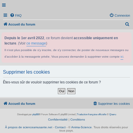
FAQ
Connexion
R
Accueil du forum
e
Depuis le 1er avril 2022
, ce forum devient
accessible uniquement en
c
lecture
. (Voir
ce message
)
h
Il n'est plus possible de s'y inscrire, de s'y connecter, de poster de nouveaux messages ou
e
d'accéder à la messagerie privée. Vous pouvez demander à supprimer votre compte
ici
.
r
c
Supprimer les cookies
h
e
Êtes-vous sûr de vouloir supprimer les cookies de ce forum ?
r
Accueil du forum
Supprimer les cookies
Développé par
phpBB
® Forum Software © phpBB Limited
|
Traduction française officielle
©
Qiaeru
Confidentialité
|
Conditions
À propos de scienceamusante.net
-
Contact
- ©
Anima-Science
. Tous droits réservés pour
tous pays.