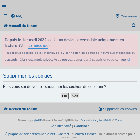
FAQ
Connexion
R
Accueil du forum
e
Depuis le 1er avril 2022
, ce forum devient
accessible uniquement en
c
lecture
. (Voir
ce message
)
h
Il n'est plus possible de s'y inscrire, de s'y connecter, de poster de nouveaux messages ou
e
d'accéder à la messagerie privée. Vous pouvez demander à supprimer votre compte
ici
.
r
c
Supprimer les cookies
h
e
Êtes-vous sûr de vouloir supprimer les cookies de ce forum ?
r
Accueil du forum
Supprimer les cookies
Développé par
phpBB
® Forum Software © phpBB Limited
|
Traduction française officielle
©
Qiaeru
Confidentialité
|
Conditions
À propos de scienceamusante.net
-
Contact
- ©
Anima-Science
. Tous droits réservés pour
tous pays.