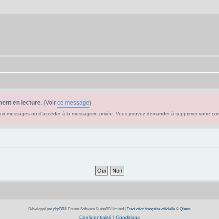
ent en lecture
. (Voir
ce message
)
ouveaux messages ou d'accéder à la messagerie privée. Vous pouvez demander à supprimer votre c
Développé par
phpBB
® Forum Software © phpBB Limited
|
Traduction française officielle
©
Qiaeru
Confidentialité
|
Conditions