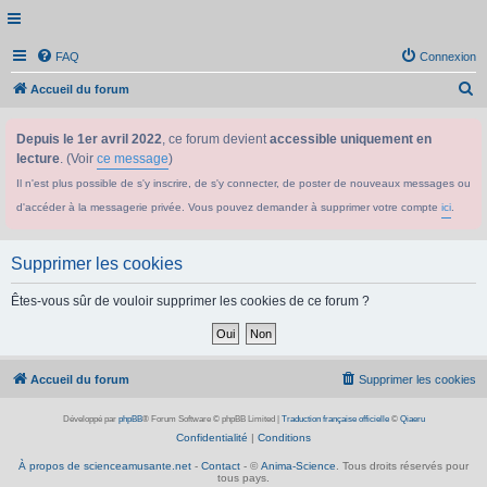
FAQ
Connexion
R
Accueil du forum
e
Depuis le 1er avril 2022
, ce forum devient
accessible uniquement en
c
lecture
. (Voir
ce message
)
h
Il n'est plus possible de s'y inscrire, de s'y connecter, de poster de nouveaux messages ou
e
d'accéder à la messagerie privée. Vous pouvez demander à supprimer votre compte
ici
.
r
c
Supprimer les cookies
h
e
Êtes-vous sûr de vouloir supprimer les cookies de ce forum ?
r
Accueil du forum
Supprimer les cookies
Développé par
phpBB
® Forum Software © phpBB Limited
|
Traduction française officielle
©
Qiaeru
Confidentialité
|
Conditions
À propos de scienceamusante.net
-
Contact
- ©
Anima-Science
. Tous droits réservés pour
tous pays.