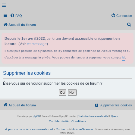
FAQ
Connexion
R
Accueil du forum
e
Depuis le 1er avril 2022
, ce forum devient
accessible uniquement en
c
lecture
. (Voir
ce message
)
h
Il n'est plus possible de s'y inscrire, de s'y connecter, de poster de nouveaux messages ou
e
d'accéder à la messagerie privée. Vous pouvez demander à supprimer votre compte
ici
.
r
c
Supprimer les cookies
h
e
Êtes-vous sûr de vouloir supprimer les cookies de ce forum ?
r
Accueil du forum
Supprimer les cookies
Développé par
phpBB
® Forum Software © phpBB Limited
|
Traduction française officielle
©
Qiaeru
Confidentialité
|
Conditions
À propos de scienceamusante.net
-
Contact
- ©
Anima-Science
. Tous droits réservés pour
tous pays.