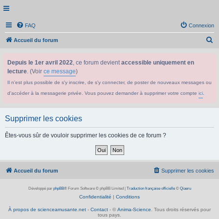
FAQ
Connexion
R
Accueil du forum
e
Depuis le 1er avril 2022
, ce forum devient
accessible uniquement en
c
lecture
. (Voir
ce message
)
h
Il n'est plus possible de s'y inscrire, de s'y connecter, de poster de nouveaux messages ou
e
d'accéder à la messagerie privée. Vous pouvez demander à supprimer votre compte
ici
.
r
c
Supprimer les cookies
h
e
Êtes-vous sûr de vouloir supprimer les cookies de ce forum ?
r
Accueil du forum
Supprimer les cookies
Développé par
phpBB
® Forum Software © phpBB Limited
|
Traduction française officielle
©
Qiaeru
Confidentialité
|
Conditions
À propos de scienceamusante.net
-
Contact
- ©
Anima-Science
. Tous droits réservés pour
tous pays.