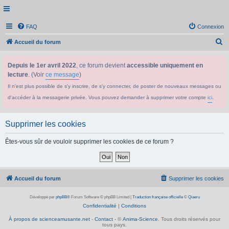
FAQ
Connexion
R
Accueil du forum
e
Depuis le 1er avril 2022
, ce forum devient
accessible uniquement en
c
lecture
. (Voir
ce message
)
h
Il n'est plus possible de s'y inscrire, de s'y connecter, de poster de nouveaux messages ou
e
d'accéder à la messagerie privée. Vous pouvez demander à supprimer votre compte
ici
.
r
c
Supprimer les cookies
h
e
Êtes-vous sûr de vouloir supprimer les cookies de ce forum ?
r
Accueil du forum
Supprimer les cookies
Développé par
phpBB
® Forum Software © phpBB Limited
|
Traduction française officielle
©
Qiaeru
Confidentialité
|
Conditions
À propos de scienceamusante.net
-
Contact
- ©
Anima-Science
. Tous droits réservés pour
tous pays.