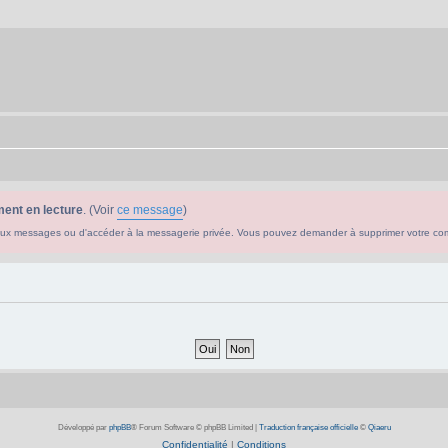
ent en lecture
. (Voir
ce message
)
ouveaux messages ou d'accéder à la messagerie privée. Vous pouvez demander à supprimer votre c
Développé par
phpBB
® Forum Software © phpBB Limited
|
Traduction française officielle
©
Qiaeru
Confidentialité
|
Conditions