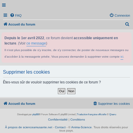
FAQ
Connexion
R
Accueil du forum
e
Depuis le 1er avril 2022
, ce forum devient
accessible uniquement en
c
lecture
. (Voir
ce message
)
h
Il n'est plus possible de s'y inscrire, de s'y connecter, de poster de nouveaux messages ou
e
d'accéder à la messagerie privée. Vous pouvez demander à supprimer votre compte
ici
.
r
c
Supprimer les cookies
h
e
Êtes-vous sûr de vouloir supprimer les cookies de ce forum ?
r
Accueil du forum
Supprimer les cookies
Développé par
phpBB
® Forum Software © phpBB Limited
|
Traduction française officielle
©
Qiaeru
Confidentialité
|
Conditions
À propos de scienceamusante.net
-
Contact
- ©
Anima-Science
. Tous droits réservés pour
tous pays.