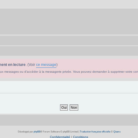
ent en lecture
. (Voir
ce message
)
ouveaux messages ou d'accéder à la messagerie privée. Vous pouvez demander à supprimer votre c
Développé par
phpBB
® Forum Software © phpBB Limited
|
Traduction française officielle
©
Qiaeru
Confidentialité
|
Conditions