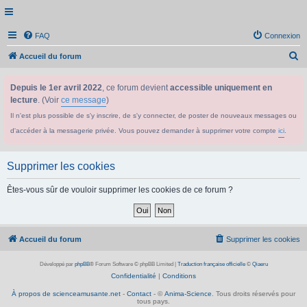
FAQ
Connexion
R
Accueil du forum
e
Depuis le 1er avril 2022
, ce forum devient
accessible uniquement en
c
lecture
. (Voir
ce message
)
h
Il n'est plus possible de s'y inscrire, de s'y connecter, de poster de nouveaux messages ou
e
d'accéder à la messagerie privée. Vous pouvez demander à supprimer votre compte
ici
.
r
c
Supprimer les cookies
h
e
Êtes-vous sûr de vouloir supprimer les cookies de ce forum ?
r
Accueil du forum
Supprimer les cookies
Développé par
phpBB
® Forum Software © phpBB Limited
|
Traduction française officielle
©
Qiaeru
Confidentialité
|
Conditions
À propos de scienceamusante.net
-
Contact
- ©
Anima-Science
. Tous droits réservés pour
tous pays.