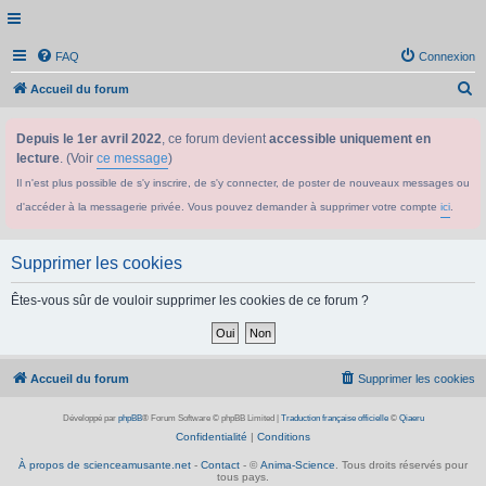
FAQ
Connexion
R
Accueil du forum
e
Depuis le 1er avril 2022
, ce forum devient
accessible uniquement en
c
lecture
. (Voir
ce message
)
h
Il n'est plus possible de s'y inscrire, de s'y connecter, de poster de nouveaux messages ou
e
d'accéder à la messagerie privée. Vous pouvez demander à supprimer votre compte
ici
.
r
c
Supprimer les cookies
h
e
Êtes-vous sûr de vouloir supprimer les cookies de ce forum ?
r
Accueil du forum
Supprimer les cookies
Développé par
phpBB
® Forum Software © phpBB Limited
|
Traduction française officielle
©
Qiaeru
Confidentialité
|
Conditions
À propos de scienceamusante.net
-
Contact
- ©
Anima-Science
. Tous droits réservés pour
tous pays.