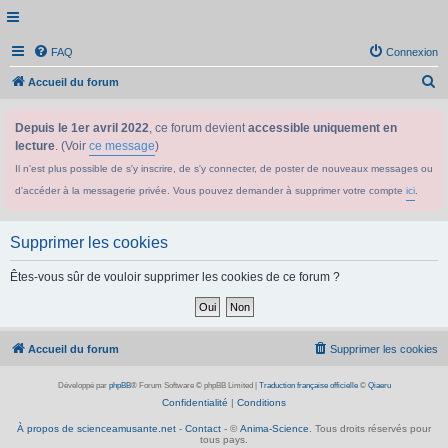
FAQ
Connexion
R
Accueil du forum
e
Depuis le 1er avril 2022
, ce forum devient
accessible uniquement en
c
lecture
. (Voir
ce message
)
h
Il n'est plus possible de s'y inscrire, de s'y connecter, de poster de nouveaux messages ou
e
d'accéder à la messagerie privée. Vous pouvez demander à supprimer votre compte
ici
.
r
c
Supprimer les cookies
h
e
Êtes-vous sûr de vouloir supprimer les cookies de ce forum ?
r
Accueil du forum
Supprimer les cookies
Développé par
phpBB
® Forum Software © phpBB Limited
|
Traduction française officielle
©
Qiaeru
Confidentialité
|
Conditions
À propos de scienceamusante.net
-
Contact
- ©
Anima-Science
. Tous droits réservés pour
tous pays.