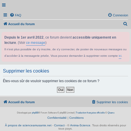
FAQ
Connexion
R
Accueil du forum
e
Depuis le 1er avril 2022
, ce forum devient
accessible uniquement en
c
lecture
. (Voir
ce message
)
h
Il n'est plus possible de s'y inscrire, de s'y connecter, de poster de nouveaux messages ou
e
d'accéder à la messagerie privée. Vous pouvez demander à supprimer votre compte
ici
.
r
c
Supprimer les cookies
h
e
Êtes-vous sûr de vouloir supprimer les cookies de ce forum ?
r
Accueil du forum
Supprimer les cookies
Développé par
phpBB
® Forum Software © phpBB Limited
|
Traduction française officielle
©
Qiaeru
Confidentialité
|
Conditions
À propos de scienceamusante.net
-
Contact
- ©
Anima-Science
. Tous droits réservés pour
tous pays.