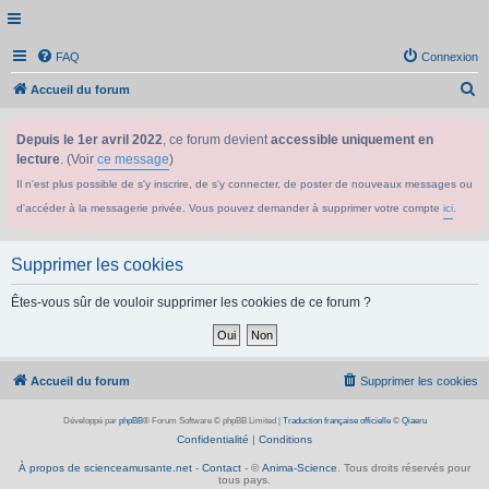
FAQ
Connexion
R
Accueil du forum
e
Depuis le 1er avril 2022
, ce forum devient
accessible uniquement en
c
lecture
. (Voir
ce message
)
h
Il n'est plus possible de s'y inscrire, de s'y connecter, de poster de nouveaux messages ou
e
d'accéder à la messagerie privée. Vous pouvez demander à supprimer votre compte
ici
.
r
c
Supprimer les cookies
h
e
Êtes-vous sûr de vouloir supprimer les cookies de ce forum ?
r
Accueil du forum
Supprimer les cookies
Développé par
phpBB
® Forum Software © phpBB Limited
|
Traduction française officielle
©
Qiaeru
Confidentialité
|
Conditions
À propos de scienceamusante.net
-
Contact
- ©
Anima-Science
. Tous droits réservés pour
tous pays.