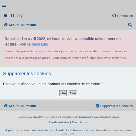
FAQ
Connexion
R
Accueil du forum
e
Depuis le 1er avril 2022
, ce forum devient
accessible uniquement en
c
lecture
. (Voir
ce message
)
h
Il n'est plus possible de s'y inscrire, de s'y connecter, de poster de nouveaux messages ou
e
d'accéder à la messagerie privée. Vous pouvez demander à supprimer votre compte
ici
.
r
c
Supprimer les cookies
h
e
Êtes-vous sûr de vouloir supprimer les cookies de ce forum ?
r
Accueil du forum
Supprimer les cookies
Développé par
phpBB
® Forum Software © phpBB Limited
|
Traduction française officielle
©
Qiaeru
Confidentialité
|
Conditions
À propos de scienceamusante.net
-
Contact
- ©
Anima-Science
. Tous droits réservés pour
tous pays.