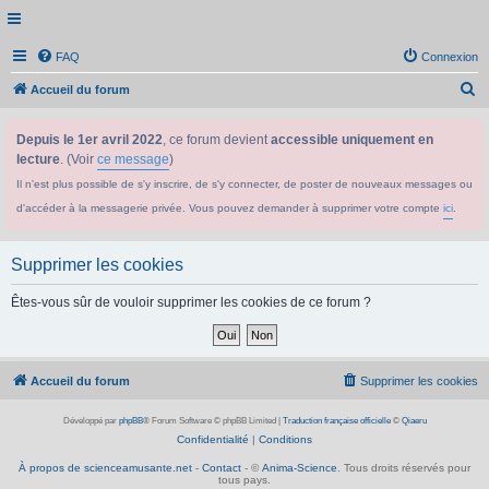
FAQ
Connexion
R
Accueil du forum
e
Depuis le 1er avril 2022
, ce forum devient
accessible uniquement en
c
lecture
. (Voir
ce message
)
h
Il n'est plus possible de s'y inscrire, de s'y connecter, de poster de nouveaux messages ou
e
d'accéder à la messagerie privée. Vous pouvez demander à supprimer votre compte
ici
.
r
c
Supprimer les cookies
h
e
Êtes-vous sûr de vouloir supprimer les cookies de ce forum ?
r
Accueil du forum
Supprimer les cookies
Développé par
phpBB
® Forum Software © phpBB Limited
|
Traduction française officielle
©
Qiaeru
Confidentialité
|
Conditions
À propos de scienceamusante.net
-
Contact
- ©
Anima-Science
. Tous droits réservés pour
tous pays.