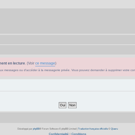
ent en lecture
. (Voir
ce message
)
ouveaux messages ou d'accéder à la messagerie privée. Vous pouvez demander à supprimer votre c
Développé par
phpBB
® Forum Software © phpBB Limited
|
Traduction française officielle
©
Qiaeru
Confidentialité
|
Conditions