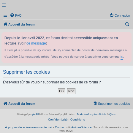
FAQ
Connexion
R
Accueil du forum
e
Depuis le 1er avril 2022
, ce forum devient
accessible uniquement en
c
lecture
. (Voir
ce message
)
h
Il n'est plus possible de s'y inscrire, de s'y connecter, de poster de nouveaux messages ou
e
d'accéder à la messagerie privée. Vous pouvez demander à supprimer votre compte
ici
.
r
c
Supprimer les cookies
h
e
Êtes-vous sûr de vouloir supprimer les cookies de ce forum ?
r
Accueil du forum
Supprimer les cookies
Développé par
phpBB
® Forum Software © phpBB Limited
|
Traduction française officielle
©
Qiaeru
Confidentialité
|
Conditions
À propos de scienceamusante.net
-
Contact
- ©
Anima-Science
. Tous droits réservés pour
tous pays.