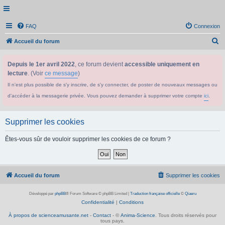
FAQ
Connexion
R
Accueil du forum
e
Depuis le 1er avril 2022
, ce forum devient
accessible uniquement en
c
lecture
. (Voir
ce message
)
h
Il n'est plus possible de s'y inscrire, de s'y connecter, de poster de nouveaux messages ou
e
d'accéder à la messagerie privée. Vous pouvez demander à supprimer votre compte
ici
.
r
c
Supprimer les cookies
h
e
Êtes-vous sûr de vouloir supprimer les cookies de ce forum ?
r
Accueil du forum
Supprimer les cookies
Développé par
phpBB
® Forum Software © phpBB Limited
|
Traduction française officielle
©
Qiaeru
Confidentialité
|
Conditions
À propos de scienceamusante.net
-
Contact
- ©
Anima-Science
. Tous droits réservés pour
tous pays.