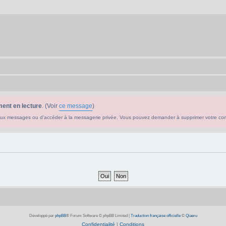
ent en lecture
. (Voir
ce message
)
ouveaux messages ou d'accéder à la messagerie privée. Vous pouvez demander à supprimer votre c
Développé par
phpBB
® Forum Software © phpBB Limited
|
Traduction française officielle
©
Qiaeru
Confidentialité
|
Conditions