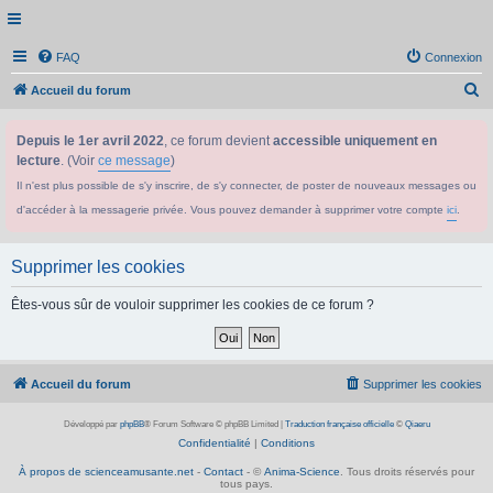
FAQ
Connexion
R
Accueil du forum
e
Depuis le 1er avril 2022
, ce forum devient
accessible uniquement en
c
lecture
. (Voir
ce message
)
h
Il n'est plus possible de s'y inscrire, de s'y connecter, de poster de nouveaux messages ou
e
d'accéder à la messagerie privée. Vous pouvez demander à supprimer votre compte
ici
.
r
c
Supprimer les cookies
h
e
Êtes-vous sûr de vouloir supprimer les cookies de ce forum ?
r
Accueil du forum
Supprimer les cookies
Développé par
phpBB
® Forum Software © phpBB Limited
|
Traduction française officielle
©
Qiaeru
Confidentialité
|
Conditions
À propos de scienceamusante.net
-
Contact
- ©
Anima-Science
. Tous droits réservés pour
tous pays.