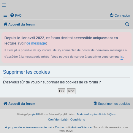
FAQ
Connexion
R
Accueil du forum
e
Depuis le 1er avril 2022
, ce forum devient
accessible uniquement en
c
lecture
. (Voir
ce message
)
h
Il n'est plus possible de s'y inscrire, de s'y connecter, de poster de nouveaux messages ou
e
d'accéder à la messagerie privée. Vous pouvez demander à supprimer votre compte
ici
.
r
c
Supprimer les cookies
h
e
Êtes-vous sûr de vouloir supprimer les cookies de ce forum ?
r
Accueil du forum
Supprimer les cookies
Développé par
phpBB
® Forum Software © phpBB Limited
|
Traduction française officielle
©
Qiaeru
Confidentialité
|
Conditions
À propos de scienceamusante.net
-
Contact
- ©
Anima-Science
. Tous droits réservés pour
tous pays.