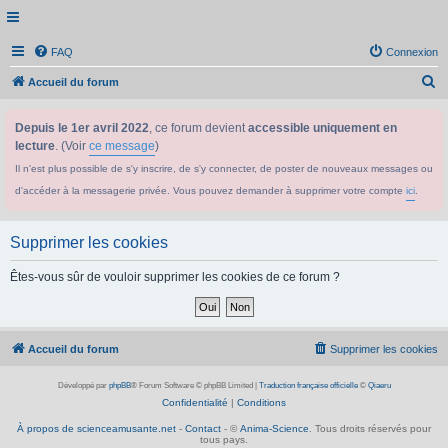
FAQ
Connexion
R
Accueil du forum
e
Depuis le 1er avril 2022
, ce forum devient
accessible uniquement en
c
lecture
. (Voir
ce message
)
h
Il n'est plus possible de s'y inscrire, de s'y connecter, de poster de nouveaux messages ou
e
d'accéder à la messagerie privée. Vous pouvez demander à supprimer votre compte
ici
.
r
c
Supprimer les cookies
h
e
Êtes-vous sûr de vouloir supprimer les cookies de ce forum ?
r
Accueil du forum
Supprimer les cookies
Développé par
phpBB
® Forum Software © phpBB Limited
|
Traduction française officielle
©
Qiaeru
Confidentialité
|
Conditions
À propos de scienceamusante.net
-
Contact
- ©
Anima-Science
. Tous droits réservés pour
tous pays.