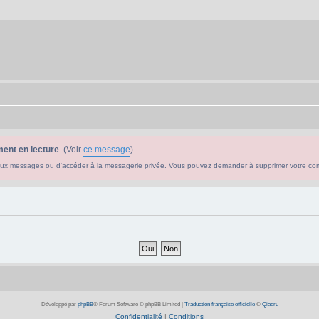
ent en lecture
. (Voir
ce message
)
ouveaux messages ou d'accéder à la messagerie privée. Vous pouvez demander à supprimer votre c
Développé par
phpBB
® Forum Software © phpBB Limited
|
Traduction française officielle
©
Qiaeru
Confidentialité
|
Conditions