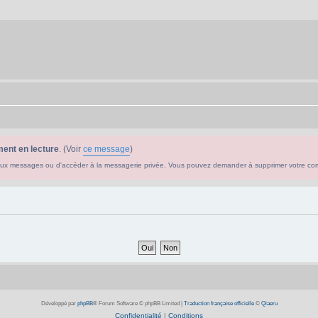
ent en lecture
. (Voir
ce message
)
ouveaux messages ou d'accéder à la messagerie privée. Vous pouvez demander à supprimer votre c
Développé par
phpBB
® Forum Software © phpBB Limited
|
Traduction française officielle
©
Qiaeru
Confidentialité
|
Conditions