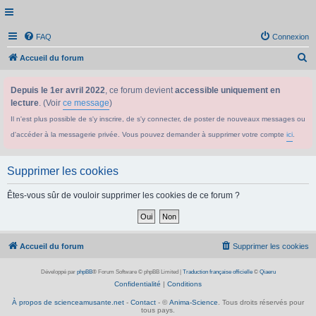
FAQ
Connexion
R
Accueil du forum
e
Depuis le 1er avril 2022
, ce forum devient
accessible uniquement en
c
lecture
. (Voir
ce message
)
h
Il n'est plus possible de s'y inscrire, de s'y connecter, de poster de nouveaux messages ou
e
d'accéder à la messagerie privée. Vous pouvez demander à supprimer votre compte
ici
.
r
c
Supprimer les cookies
h
e
Êtes-vous sûr de vouloir supprimer les cookies de ce forum ?
r
Accueil du forum
Supprimer les cookies
Développé par
phpBB
® Forum Software © phpBB Limited
|
Traduction française officielle
©
Qiaeru
Confidentialité
|
Conditions
À propos de scienceamusante.net
-
Contact
- ©
Anima-Science
. Tous droits réservés pour
tous pays.