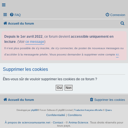
FAQ
Connexion
R
Accueil du forum
e
Depuis le 1er avril 2022
, ce forum devient
accessible uniquement en
c
lecture
. (Voir
ce message
)
h
Il n'est plus possible de s'y inscrire, de s'y connecter, de poster de nouveaux messages ou
e
d'accéder à la messagerie privée. Vous pouvez demander à supprimer votre compte
ici
.
r
c
Supprimer les cookies
h
e
Êtes-vous sûr de vouloir supprimer les cookies de ce forum ?
r
Accueil du forum
Supprimer les cookies
Développé par
phpBB
® Forum Software © phpBB Limited
|
Traduction française officielle
©
Qiaeru
Confidentialité
|
Conditions
À propos de scienceamusante.net
-
Contact
- ©
Anima-Science
. Tous droits réservés pour
tous pays.