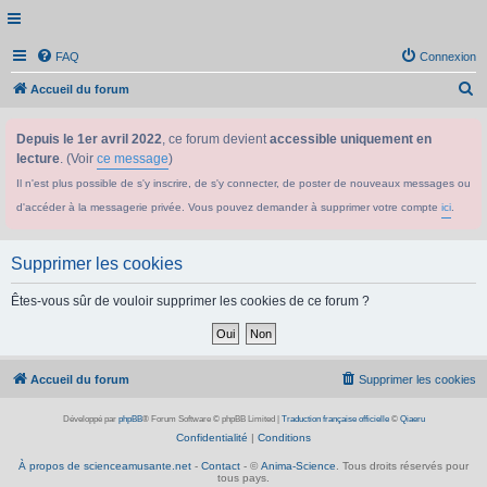
FAQ
Connexion
R
Accueil du forum
e
Depuis le 1er avril 2022
, ce forum devient
accessible uniquement en
c
lecture
. (Voir
ce message
)
h
Il n'est plus possible de s'y inscrire, de s'y connecter, de poster de nouveaux messages ou
e
d'accéder à la messagerie privée. Vous pouvez demander à supprimer votre compte
ici
.
r
c
Supprimer les cookies
h
e
Êtes-vous sûr de vouloir supprimer les cookies de ce forum ?
r
Accueil du forum
Supprimer les cookies
Développé par
phpBB
® Forum Software © phpBB Limited
|
Traduction française officielle
©
Qiaeru
Confidentialité
|
Conditions
À propos de scienceamusante.net
-
Contact
- ©
Anima-Science
. Tous droits réservés pour
tous pays.