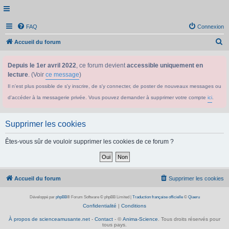
FAQ
Connexion
R
Accueil du forum
e
Depuis le 1er avril 2022
, ce forum devient
accessible uniquement en
c
lecture
. (Voir
ce message
)
h
Il n'est plus possible de s'y inscrire, de s'y connecter, de poster de nouveaux messages ou
e
d'accéder à la messagerie privée. Vous pouvez demander à supprimer votre compte
ici
.
r
c
Supprimer les cookies
h
e
Êtes-vous sûr de vouloir supprimer les cookies de ce forum ?
r
Accueil du forum
Supprimer les cookies
Développé par
phpBB
® Forum Software © phpBB Limited
|
Traduction française officielle
©
Qiaeru
Confidentialité
|
Conditions
À propos de scienceamusante.net
-
Contact
- ©
Anima-Science
. Tous droits réservés pour
tous pays.