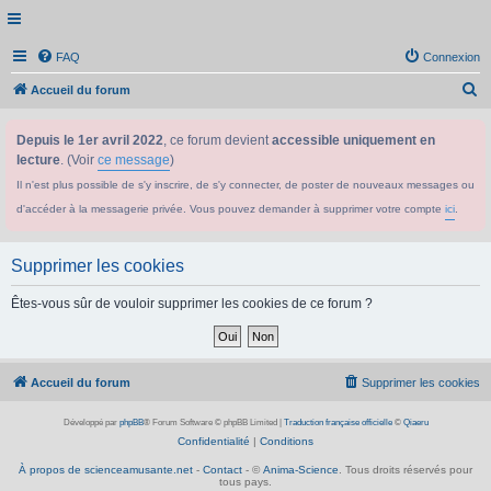
FAQ
Connexion
R
Accueil du forum
e
Depuis le 1er avril 2022
, ce forum devient
accessible uniquement en
c
lecture
. (Voir
ce message
)
h
Il n'est plus possible de s'y inscrire, de s'y connecter, de poster de nouveaux messages ou
e
d'accéder à la messagerie privée. Vous pouvez demander à supprimer votre compte
ici
.
r
c
Supprimer les cookies
h
e
Êtes-vous sûr de vouloir supprimer les cookies de ce forum ?
r
Accueil du forum
Supprimer les cookies
Développé par
phpBB
® Forum Software © phpBB Limited
|
Traduction française officielle
©
Qiaeru
Confidentialité
|
Conditions
À propos de scienceamusante.net
-
Contact
- ©
Anima-Science
. Tous droits réservés pour
tous pays.