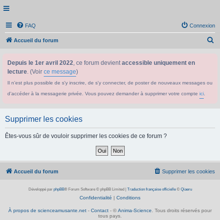
FAQ
Connexion
R
Accueil du forum
e
Depuis le 1er avril 2022
, ce forum devient
accessible uniquement en
c
lecture
. (Voir
ce message
)
h
Il n'est plus possible de s'y inscrire, de s'y connecter, de poster de nouveaux messages ou
e
d'accéder à la messagerie privée. Vous pouvez demander à supprimer votre compte
ici
.
r
c
Supprimer les cookies
h
e
Êtes-vous sûr de vouloir supprimer les cookies de ce forum ?
r
Accueil du forum
Supprimer les cookies
Développé par
phpBB
® Forum Software © phpBB Limited
|
Traduction française officielle
©
Qiaeru
Confidentialité
|
Conditions
À propos de scienceamusante.net
-
Contact
- ©
Anima-Science
. Tous droits réservés pour
tous pays.