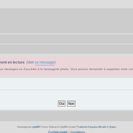
ent en lecture
. (Voir
ce message
)
ouveaux messages ou d'accéder à la messagerie privée. Vous pouvez demander à supprimer votre c
Développé par
phpBB
® Forum Software © phpBB Limited
|
Traduction française officielle
©
Qiaeru
Confidentialité
|
Conditions