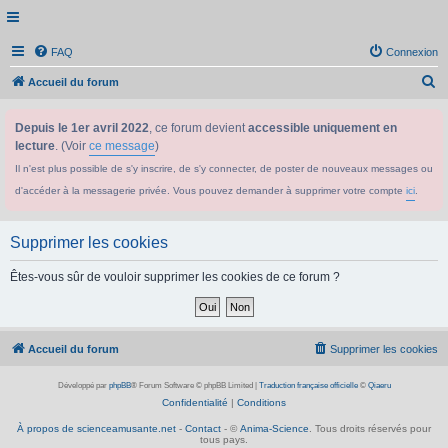
FAQ
Connexion
R
Accueil du forum
e
Depuis le 1er avril 2022
, ce forum devient
accessible uniquement en
c
lecture
. (Voir
ce message
)
h
Il n'est plus possible de s'y inscrire, de s'y connecter, de poster de nouveaux messages ou
e
d'accéder à la messagerie privée. Vous pouvez demander à supprimer votre compte
ici
.
r
c
Supprimer les cookies
h
e
Êtes-vous sûr de vouloir supprimer les cookies de ce forum ?
r
Accueil du forum
Supprimer les cookies
Développé par
phpBB
® Forum Software © phpBB Limited
|
Traduction française officielle
©
Qiaeru
Confidentialité
|
Conditions
À propos de scienceamusante.net
-
Contact
- ©
Anima-Science
. Tous droits réservés pour
tous pays.