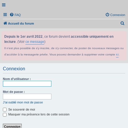
FAQ
Connexion
R
Accueil du forum
e
Depuis le 1er avril 2022
, ce forum devient
accessible uniquement en
c
lecture
. (Voir
ce message
)
h
Il n'est plus possible de s'y inscrire, de s'y connecter, de poster de nouveaux messages ou
e
d'accéder à la messagerie privée. Vous pouvez demander à supprimer votre compte
ici
.
r
c
Connexion
h
e
Nom d’utilisateur :
r
Mot de passe :
J’ai oublié mon mot de passe
Se souvenir de moi
Masquer ma présence lors de cette session