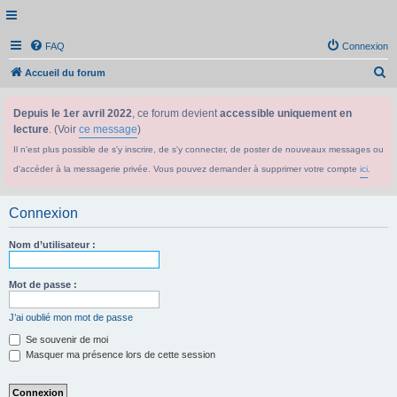
FAQ
Connexion
R
Accueil du forum
e
Depuis le 1er avril 2022
, ce forum devient
accessible uniquement en
c
lecture
. (Voir
ce message
)
h
Il n'est plus possible de s'y inscrire, de s'y connecter, de poster de nouveaux messages ou
e
d'accéder à la messagerie privée. Vous pouvez demander à supprimer votre compte
ici
.
r
c
Connexion
h
e
Nom d’utilisateur :
r
Mot de passe :
J’ai oublié mon mot de passe
Se souvenir de moi
Masquer ma présence lors de cette session