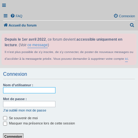
FAQ
Connexion
R
Accueil du forum
e
Depuis le 1er avril 2022
, ce forum devient
accessible uniquement en
c
lecture
. (Voir
ce message
)
h
Il n'est plus possible de s'y inscrire, de s'y connecter, de poster de nouveaux messages ou
e
d'accéder à la messagerie privée. Vous pouvez demander à supprimer votre compte
ici
.
r
c
Connexion
h
e
Nom d’utilisateur :
r
Mot de passe :
J’ai oublié mon mot de passe
Se souvenir de moi
Masquer ma présence lors de cette session