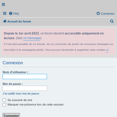
FAQ
Connexion
R
Accueil du forum
e
Depuis le 1er avril 2022
, ce forum devient
accessible uniquement en
c
lecture
. (Voir
ce message
)
h
Il n'est plus possible de s'y inscrire, de s'y connecter, de poster de nouveaux messages ou
e
d'accéder à la messagerie privée. Vous pouvez demander à supprimer votre compte
ici
.
r
c
Connexion
h
e
Nom d’utilisateur :
r
Mot de passe :
J’ai oublié mon mot de passe
Se souvenir de moi
Masquer ma présence lors de cette session