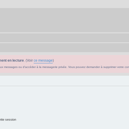
ent en lecture
. (Voir
ce message
)
ouveaux messages ou d'accéder à la messagerie privée. Vous pouvez demander à supprimer votre c
tte session