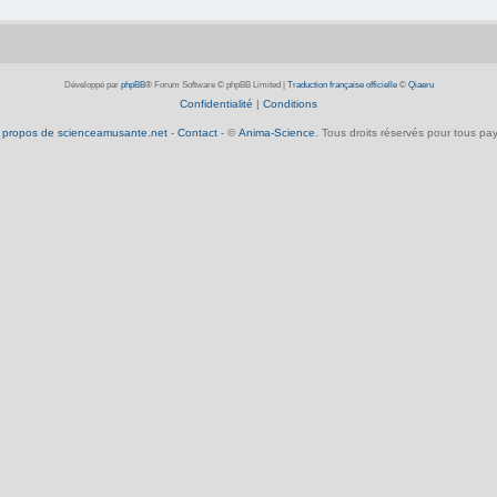
Développé par
phpBB
® Forum Software © phpBB Limited
|
Traduction française officielle
©
Qiaeru
Confidentialité
|
Conditions
 propos de scienceamusante.net
-
Contact
- ©
Anima-Science
. Tous droits réservés pour tous pay