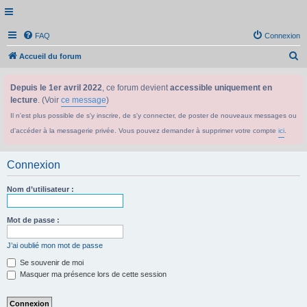
FAQ
Connexion
R
Accueil du forum
e
Depuis le 1er avril 2022
, ce forum devient
accessible uniquement en
c
lecture
. (Voir
ce message
)
h
Il n'est plus possible de s'y inscrire, de s'y connecter, de poster de nouveaux messages ou
e
d'accéder à la messagerie privée. Vous pouvez demander à supprimer votre compte
ici
.
r
c
Connexion
h
e
Nom d’utilisateur :
r
Mot de passe :
J’ai oublié mon mot de passe
Se souvenir de moi
Masquer ma présence lors de cette session